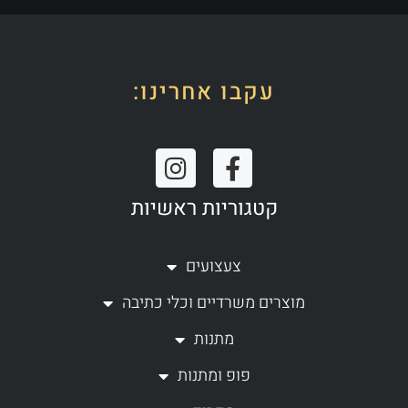
עקבו אחרינו:
I
F
n
a
קטגוריות ראשיות
s
c
t
e
a
b
צעצועים
g
o
מוצרים משרדיים וכלי כתיבה
r
o
a
k
מתנות
m
-
פופ ומתנות
f