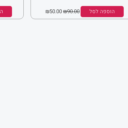
הוספה לסל
90.00
₪
50.00
₪
הו