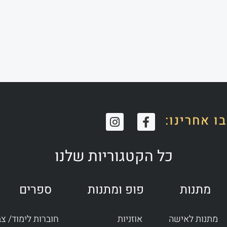
I
F
ו אחרינו:
n
a
s
c
t
e
כל הקטגוריות שלנו
a
b
g
o
r
o
מתנות
פופ ומתנות
ספרים
a
k
m
-
f
מתנות לאישה
אוזניות
חוברות לימוד/ צ