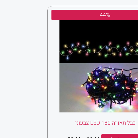
המחיר
המחיר
-44%
המקורי
הנוכחי
היה:
הוא:
₪50.00.
₪90.00.
כבל תאורה 180 LED צבעוני