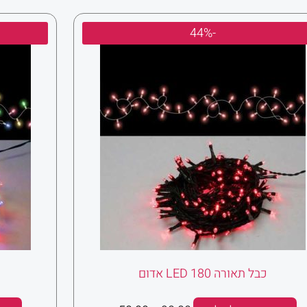
המחיר
המחיר
-44%
המקורי
הנוכחי
היה:
הוא:
₪50.00.
₪90.00.
כבל תאורה 180 LED אדום