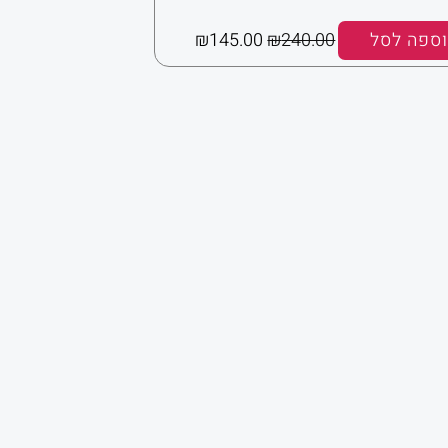
ספה לסל
240.00
₪
145.00
₪