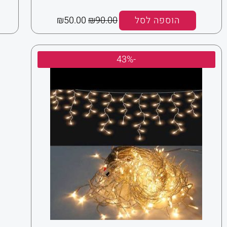
הוספה לסל
90.00
₪
50.00
₪
המחיר
המחיר
-43%
המקורי
הנוכחי
היה:
הוא:
₪85.00.
₪150.00.