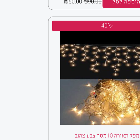
וספה לסל
90.00
₪
50.00
₪
המחיר
המחיר
-40%
המקורי
הנוכחי
היה:
הוא:
₪145.00.
₪240.00.
מפל תאורה 10מטר צבע צהוב