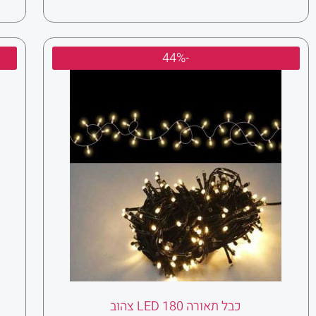
המחיר
המחיר
-44%
המקורי
הנוכחי
היה:
הוא:
₪50.00.
₪90.00.
כבל תאורה 180 LED צהוב