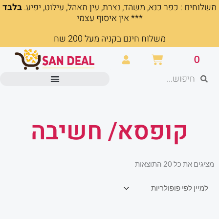
משלוחים : כפר כנא, משהד, נצרת, עין מאהל, עילוט, יפיע.
בלבד
ילוג
*** אין איסוף עצמי
תוכן
משלוח חינם בקניה מעל 200 שח
עגלת
0
קניות
חיפוש
חיפוש
מוצרים משרדיים וכלי כתיבה
קופסא/ חשיבה
ממוין
מציגים את כל ⁦20⁩ התוצאות
לפי
פופולריות