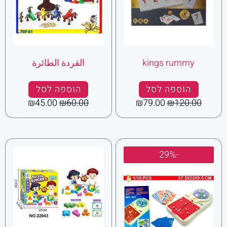
kings rummy
القردة الطائرة
הוספה לסל
הוספה לסל
₪
45.00
₪
60.00
₪
79.00
₪
120.00
המחיר
המחיר
-29%
המקורי
הנוכחי
היה:
הוא:
₪85.00.
₪120.00.