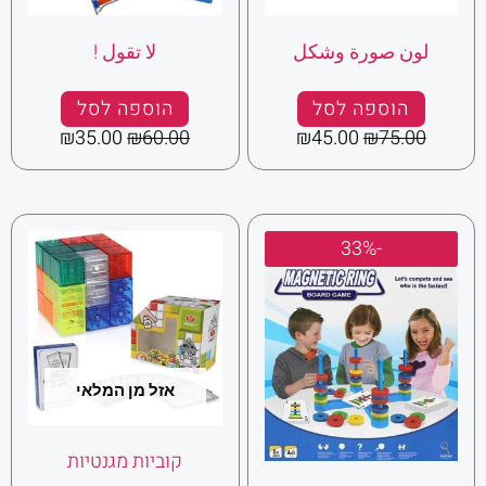
لون صورة وشكل
لا تقول !
הוספה לסל
הוספה לסל
₪
35.00
₪
60.00
₪
45.00
₪
75.00
המחיר
המחיר
-33%
המקורי
הנוכחי
היה:
הוא:
₪60.00.
₪90.00.
אזל מן המלאי
קוביות מגנטיות