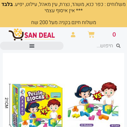
משלוחים : כפר כנא, משהד, נצרת, עין מאהל, עילוט, יפיע.
בלבד
ילוג
*** אין איסוף עצמי
תוכן
משלוח חינם בקניה מעל 200 שח
עגלת
0
קניות
חיפוש
חיפוש
מוצרים משרדיים וכלי כתיבה