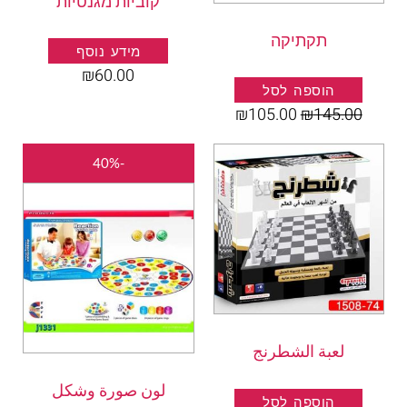
קוביות מגנטיות
תקתיקה
מידע נוסף
₪
60.00
הוספה לסל
₪
105.00
₪
145.00
המחיר
המחיר
-40%
המקורי
הנוכחי
היה:
הוא:
₪45.00.
₪75.00.
لعبة الشطرنج
لون صورة وشكل
הוספה לסל