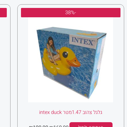
פופולריות
המחיר
המחיר
-38%
המקורי
הנוכחי
היה:
הוא:
₪100.00.
₪160.00.
גלגל צהוב 1.47מטר intex duck