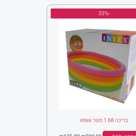
המחיר
המחיר
-33%
המקורי
הנוכחי
היה:
הוא:
₪135.00.
₪200.00.
בריכה 1.68 מטר intex