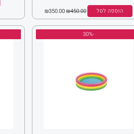
הוספה לסל
450.00
₪
350.00
₪
המחיר
המחיר
-30%
המקורי
הנוכחי
היה:
הוא:
₪105.00.
₪150.00.