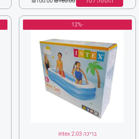
הוספה לסל
160.00
₪
100.00
₪
המחיר
המחיר
-12%
המקורי
הנוכחי
היה:
הוא:
₪220.00.
₪250.00.
בריכה 2.03 intex