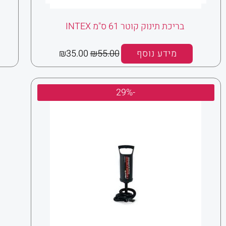
בריכת תינוק קוטר 61 ס"מ INTEX
מידע נוסף
55.00
₪
35.00
₪
המחיר
המחיר
-29%
המקורי
הנוכחי
היה:
הוא:
₪25.00.
₪35.00.