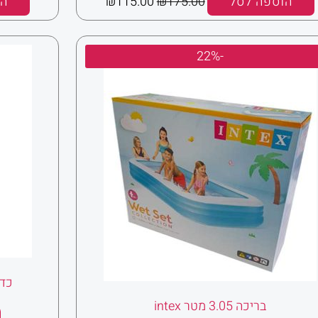
הוספה לסל
175.00
₪
115.00
₪
הו
המחיר
המחיר
-22%
המקורי
הנוכחי
היה:
הוא:
₪350.00.
₪450.00.
כדור 
בריכה 3.05 מטר intex