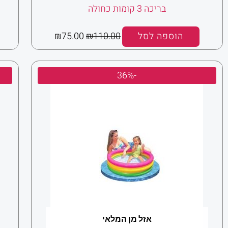
בריכה 3 קומות כחולה
הוספה לסל
110.00
₪
75.00
₪
המחיר
המחיר
-36%
המקורי
הנוכחי
היה:
הוא:
₪35.00.
₪55.00.
אזל מן המלאי