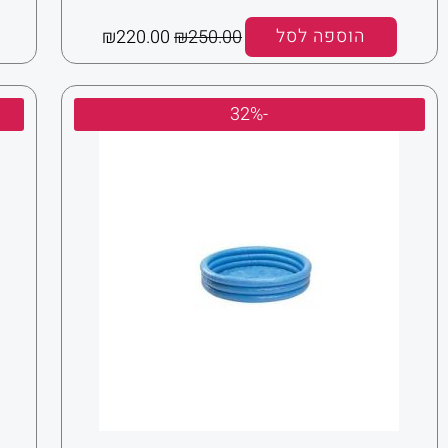
הוספה לסל
250.00
₪
220.00
₪
המחיר
המחיר
-32%
המקורי
הנוכחי
היה:
הוא:
₪75.00.
₪110.00.