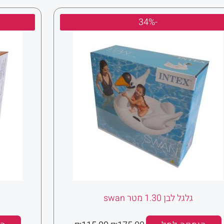
המחיר
המחיר
-34%
המקורי
הנוכחי
היה:
הוא:
₪115.00.
₪175.00.
גלגל לבן 1.30 מטר swan