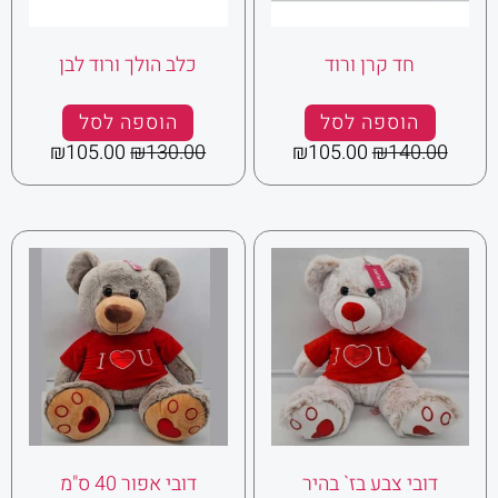
חד קרן ורוד
כלב הולך ורוד לבן
הוספה לסל
הוספה לסל
₪
105.00
₪
130.00
₪
105.00
₪
140.00
דובי צבע בז` בהיר
דובי אפור 40 ס"מ