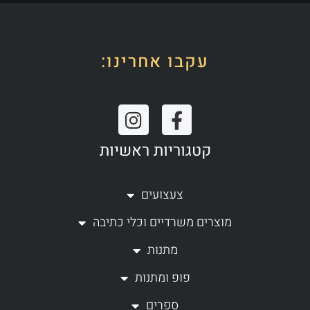
עקבו אחרינו:
I
F
n
a
קטגוריות ראשיות
s
c
t
e
a
b
צעצועים
g
o
מוצרים משרדיים וכלי כתיבה
r
o
a
k
מתנות
m
-
פופ ומתנות
f
ספרים