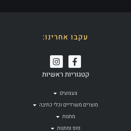
עקבו אחרינו:
I
F
n
a
קטגוריות ראשיות
s
c
t
e
a
b
צעצועים
g
o
מוצרים משרדיים וכלי כתיבה
r
o
a
k
מתנות
m
-
פופ ומתנות
f