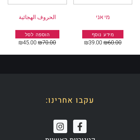
מי אני
الحروف الهجائية
מידע נוסף
הוספה לסל
₪
45.00
₪
70.00
₪
39.00
₪
60.00
עקבו אחרינו:
I
F
n
a