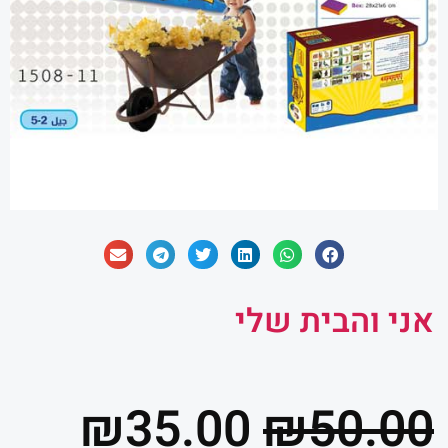
אני והבית שלי
המחיר
המח
₪
35.00
₪
50.00