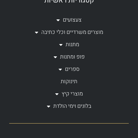
קטגוריות ראשיות
s
c
t
e
a
b
צעצועים
g
o
מוצרים משרדיים וכלי כתיבה
r
o
a
k
מתנות
m
-
פופ ומתנות
f
ספרים
תינוקות
מוצרי קיץ
בלונים וימי הולדת