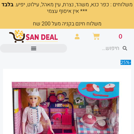
משלוחים : כפר כנא, משהד, נצרת, עין מאהל, עילוט, יפיע.
בלבד
ילוג
*** אין איסוף עצמי
תוכן
משלוח חינם בקניה מעל 200 שח
עגלת
0
קניות
חיפוש
חיפוש
מוצרים משרדיים וכלי כתיבה
-25%