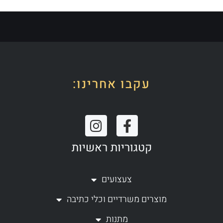
עקבו אחרינו:
I
F
n
a
קטגוריות ראשיות
s
c
t
e
a
b
צעצועים
g
o
מוצרים משרדיים וכלי כתיבה
r
o
a
k
מתנות