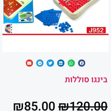
בינגו סוללות
המחיר
המ
₪
85.00
₪
120.00