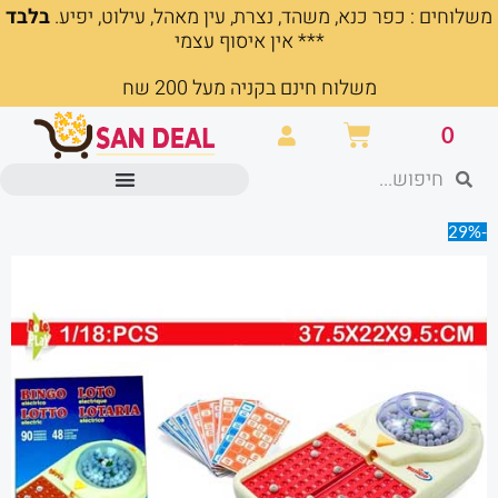
משלוחים : כפר כנא, משהד, נצרת, עין מאהל, עילוט, יפיע.
בלבד
ילוג
*** אין איסוף עצמי
תוכן
משלוח חינם בקניה מעל 200 שח
עגלת
0
קניות
חיפוש
חיפוש
מוצרים משרדיים וכלי כתיבה
-29%