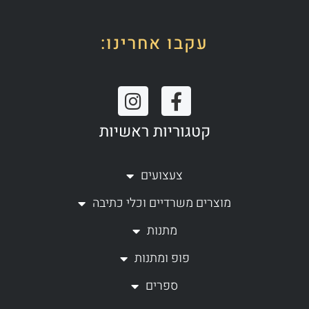
עקבו אחרינו:
I
F
n
a
קטגוריות ראשיות
s
c
t
e
a
b
צעצועים
g
o
מוצרים משרדיים וכלי כתיבה
r
o
a
k
מתנות
m
-
פופ ומתנות
f
ספרים