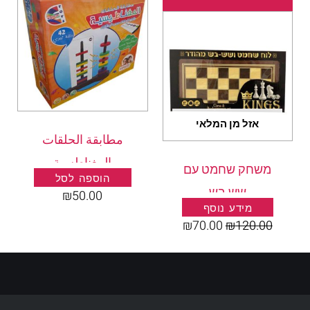
המקורי
הנוכחי
היה:
הוא:
₪70.00.
₪120.00.
אזל מן המלאי
مطابقة الحلقات
المغناطسية
משחק שחמט עם
הוספה לסל
שש בש
₪
50.00
מידע נוסף
₪
70.00
₪
120.00