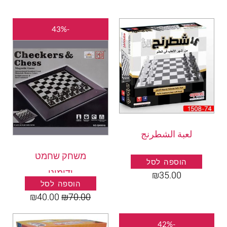
המחיר
המחיר
-43%
המקורי
הנוכחי
היה:
הוא:
₪40.00.
₪70.00.
لعبة الشطرنج
משחק שחמט
הוספה לסל
ודומינו
₪
35.00
הוספה לסל
₪
40.00
₪
70.00
המחיר
המחיר
-42%