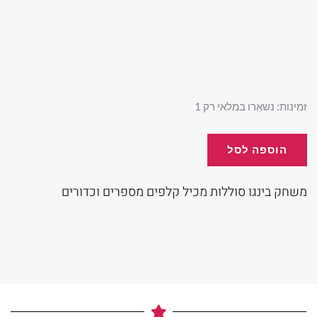
המקורי
הנו
היה:
הוא
כמות
זמינות:
נשארו במלאי רק 1
של
בינגו
הוספה לסל
00.
₪120.00.
סוללות
משחק בינגו סוללות מכיל קלפים מספרים וכדורים