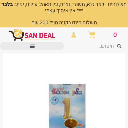
משלוחים : כפר כנא, משהד, נצרת, עין מאהל, עילוט, יפיע.
בלבד
ילוג
*** אין איסוף עצמי
תוכן
משלוח חינם בקניה מעל 200 שח
עגלת
0
קניות
חיפוש
חיפוש
מוצרים משרדיים וכלי כתיבה