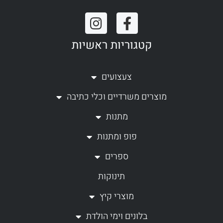
I
F
n
a
קטגוריות ראשיות
s
c
t
e
a
b
צעצועים
g
o
מוצרים משרדיים וכלי כתיבה
r
o
a
k
מתנות
m
-
פופ ומתנות
f
ספרים
תינוקות
מוצרי קיץ
בלונים וימי הולדת