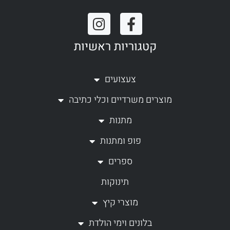
I
F
n
a
קטגוריות ראשיות
s
c
t
e
a
b
צעצועים
g
o
מוצרים משרדיים וכלי כתיבה
r
o
a
k
מתנות
m
-
פופ ומתנות
f
ספרים
תינוקות
מוצרי קיץ
בלונים וימי הולדת