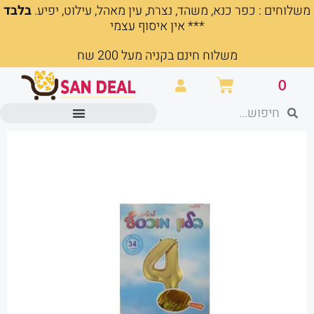
משלוחים : כפר כנא, משהד, נצרת, עין מאהל, עילוט, יפיע.
בלבד
ילוג
*** אין איסוף עצמי
תוכן
משלוח חינם בקניה מעל 200 שח
עגלת
0
קניות
חיפוש
חיפוש
מוצרים משרדיים וכלי כתיבה