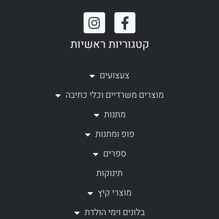
I
F
n
a
קטגוריות ראשיות
s
c
t
e
a
b
צעצועים
g
o
מוצרים משרדיים וכלי כתיבה
r
o
a
k
מתנות
m
-
פופ ומתנות
f
ספרים
תינוקות
מוצרי קיץ
בלונים וימי הולדת