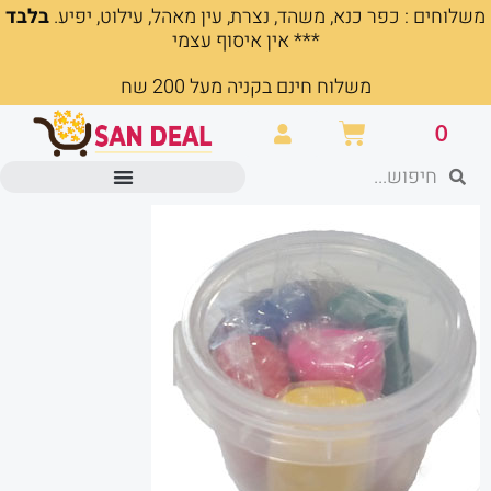
משלוחים : כפר כנא, משהד, נצרת, עין מאהל, עילוט, יפיע.
בלבד
ילוג
*** אין איסוף עצמי
תוכן
משלוח חינם בקניה מעל 200 שח
עגלת
0
קניות
חיפוש
חיפוש
מוצרים משרדיים וכלי כתיבה