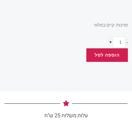
כמות
זמינות:
קיים במלאי
של
בצק
+
-
הוספה לסל
עלות משלוח 25 ש"ח