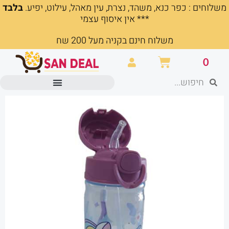
משלוחים : כפר כנא, משהד, נצרת, עין מאהל, עילוט, יפיע.
בלבד
ילוג
*** אין איסוף עצמי
תוכן
משלוח חינם בקניה מעל 200 שח
עגלת
0
קניות
חיפוש
חיפוש
מוצרים משרדיים וכלי כתיבה