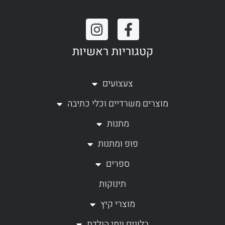
I
F
n
a
קטגוריות ראשיות
s
c
t
e
a
b
צעצועים
g
o
מוצרים משרדיים וכלי כתיבה
r
o
a
k
מתנות
m
-
פופ ומתנות
f
ספרים
תינוקות
מוצרי קיץ
בלונים וימי הולדת