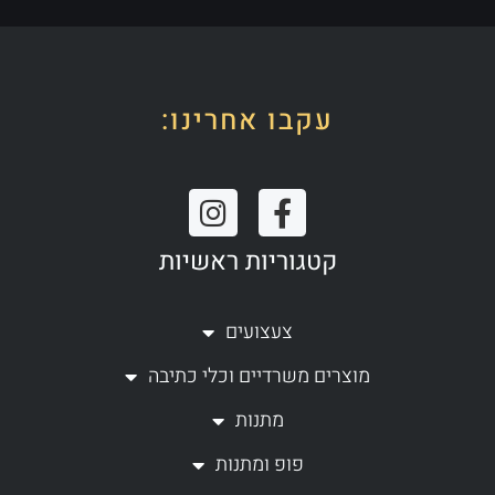
עקבו אחרינו:
I
F
n
a
קטגוריות ראשיות
s
c
t
e
a
b
צעצועים
g
o
מוצרים משרדיים וכלי כתיבה
r
o
a
k
מתנות
m
-
פופ ומתנות
f