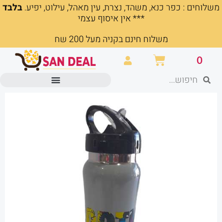
משלוחים : כפר כנא, משהד, נצרת, עין מאהל, עילוט, יפיע.
בלבד
ילוג
*** אין איסוף עצמי
תוכן
משלוח חינם בקניה מעל 200 שח
עגלת
0
קניות
חיפוש
חיפוש
מוצרים משרדיים וכלי כתיבה