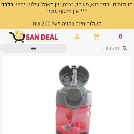
משלוחים : כפר כנא, משהד, נצרת, עין מאהל, עילוט, יפיע.
בלבד
ילוג
*** אין איסוף עצמי
תוכן
משלוח חינם בקניה מעל 200 שח
עגלת
0
קניות
חיפוש
חיפוש
מוצרים משרדיים וכלי כתיבה