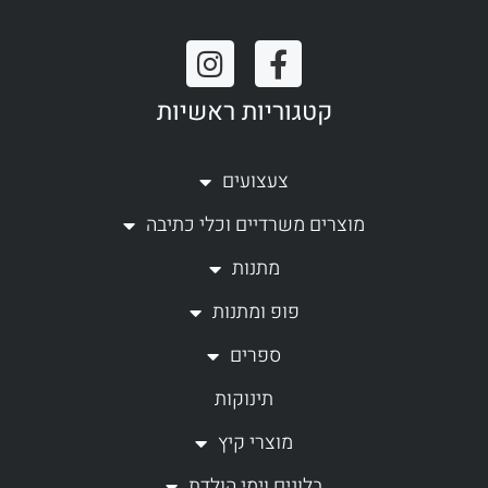
I
F
n
a
קטגוריות ראשיות
s
c
t
e
a
b
צעצועים
g
o
מוצרים משרדיים וכלי כתיבה
r
o
a
k
מתנות
m
-
פופ ומתנות
f
ספרים
תינוקות
מוצרי קיץ
בלונים וימי הולדת