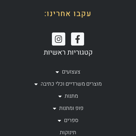
עקבו אחרינו:
I
F
n
a
קטגוריות ראשיות
s
c
t
e
a
b
צעצועים
g
o
מוצרים משרדיים וכלי כתיבה
r
o
a
k
מתנות
m
-
פופ ומתנות
f
ספרים
תינוקות