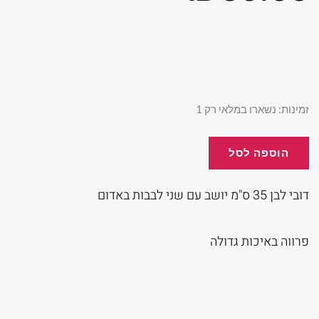
כמות
זמינות:
נשארו במלאי רק 1
של
דובי
הוספה לסל
לבן
עם
דובי לבן 35 ס"מ יושב עם שני לבבות באדום
שני
לבבות
פרווה באיכות גדולה
35
ס"מ