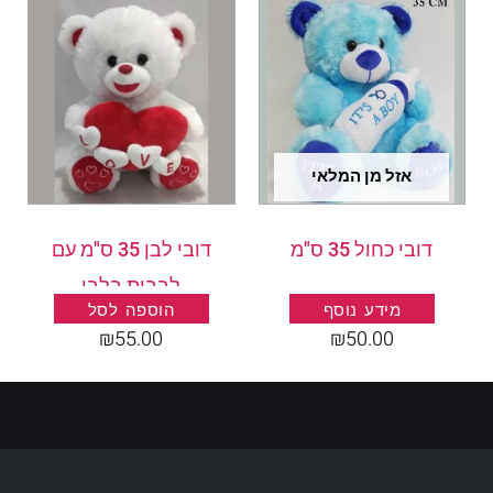
אזל מן המלאי
דובי כחול 35 ס"מ
דובי לבן 35 ס"מ עם
לבבות בלבן
מידע נוסף
הוספה לסל
₪
55.00
₪
50.00