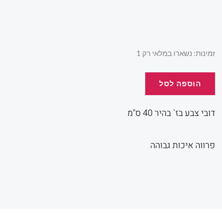
כמות
זמינות:
נשארו במלאי רק 1
של
דובי
הוספה לסל
צבע
בז`
דובי צבע בז` בהיר 40 ס"מ
בהיר
40
פרווה איכות גבוהה
ס"מ