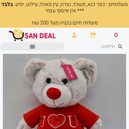
משלוחים : כפר כנא, משהד, נצרת, עין מאהל, עילוט, יפיע.
בלבד
ילוג
*** אין איסוף עצמי
תוכן
משלוח חינם בקניה מעל 200 שח
עגלת
0
קניות
חיפוש
חיפוש
מוצרים משרדיים וכלי כתיבה