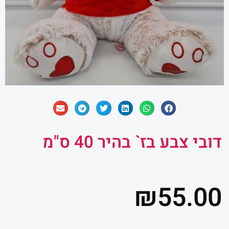
דובי צבע בז` בהיר 40 ס"מ
₪
55.00