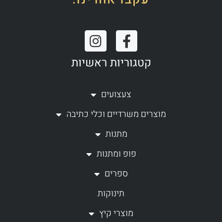
I
F
n
a
קטגוריות ראשיות
s
c
t
e
a
b
צעצועים
g
o
מוצרים משרדיים וכלי כתיבה
r
o
a
k
מתנות
m
-
פופ ומתנות
f
ספרים
תינוקות
מוצרי קיץ