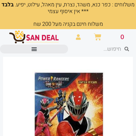
משלוחים : כפר כנא, משהד, נצרת, עין מאהל, עילוט, יפיע.
בלבד
ילוג
*** אין איסוף עצמי
תוכן
משלוח חינם בקניה מעל 200 שח
עגלת
0
קניות
חיפוש
חיפוש
מוצרים משרדיים וכלי כתיבה