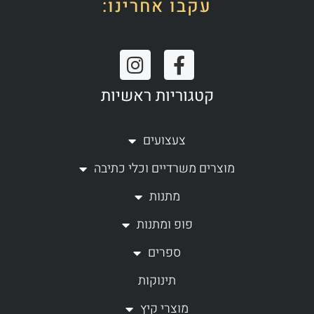
עקבו אחרינו:
I
F
n
a
קטגוריות ראשיות
s
c
t
e
a
b
צעצועים
g
o
מוצרים משרדיים וכלי כתיבה
r
o
a
k
מתנות
m
-
פופ ומתנות
f
ספרים
תינוקות
מוצרי קיץ