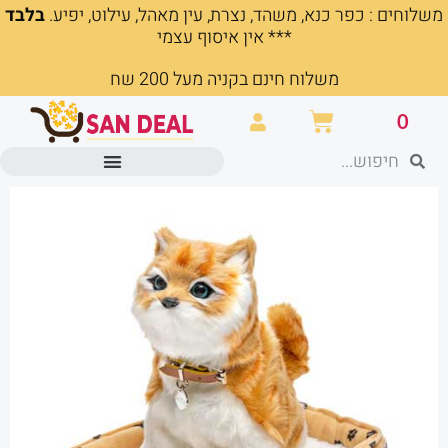
משלוחים : כפר כנא, משהד, נצרת, עין מאהל, עילוט, יפיע.
בלבד
ילוג
*** אין איסוף עצמי
תוכן
משלוח חינם בקניה מעל 200 שח
עגלת
0
קניות
חיפוש
חיפוש
מוצרים משרדיים וכלי כתיבה