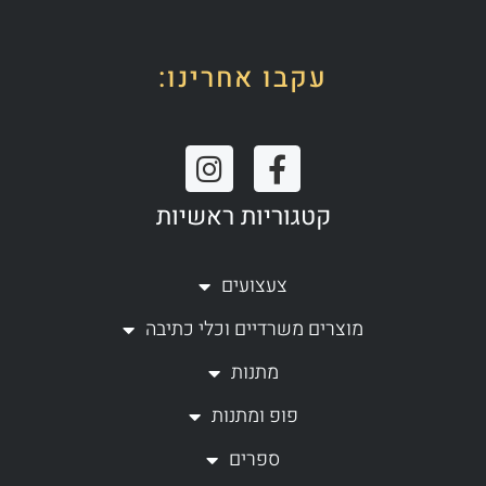
עקבו אחרינו:
I
F
n
a
קטגוריות ראשיות
s
c
t
e
a
b
צעצועים
g
o
מוצרים משרדיים וכלי כתיבה
r
o
a
k
מתנות
m
-
פופ ומתנות
f
ספרים