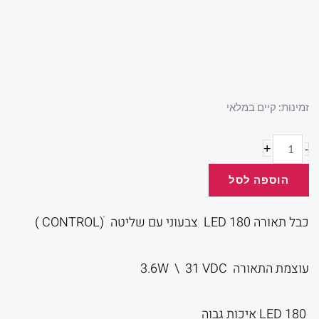
המקורי
הנוכ
היה:
הוא:
כמות
זמינות:
קיים במלאי
של
כבל
+
-
.00.
₪90.00.
תאורה
הוספה לסל
180
LED
כבל תאורה 180 LED צבעוני עם שליטה ׁ(CONTROL )
צבעוני
עוצמת התאורה 3.6W \ 31 VDC
180 LED איכות גבוה