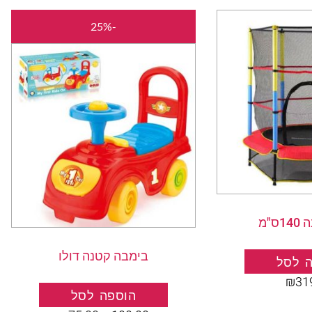
המחיר
המחיר
-25%
המקורי
הנוכחי
היה:
הוא:
₪75.00.
₪100.00.
ס"מ
בימבה קטנה דולו
 לסל
₪
31
הוספה לסל