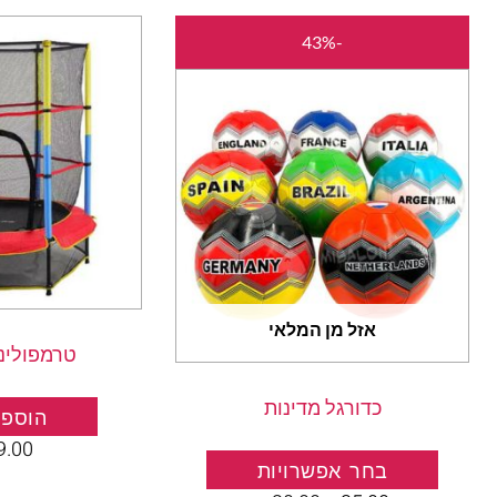
המחיר
המחיר
למוצר
-43%
המקורי
הנוכחי
זה
היה:
הוא:
יש
₪20.00.
₪35.00.
מספר
סוגים.
ניתן
לבחור
את
האפשרויות
בעמוד
אזל מן המלאי
המוצר
טרמפולינה 140
כדורגל מדינות
הוספה
9.00
בחר אפשרויות