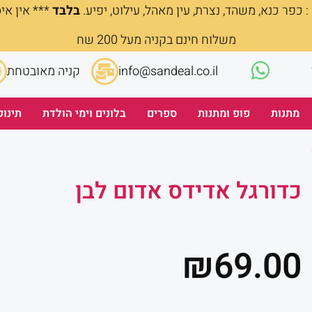
 כפר כנא, משהד, נצרת, עין מאהל, עילוט, יפיע.
בלבד
*** אין אי
משלוח חינם בקניה מעל 200 שח
info@sandeal.co.il
קניה מאובטחת
מתנות
פופ ומתנות
ספרים
בלונים וימי הולדת
תינוק
כדורגל אדידס אדום לבן
₪
69.00