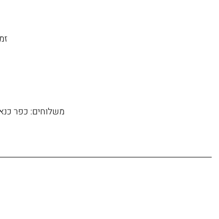
זמן משל
משלוחים: כפר כנא, 