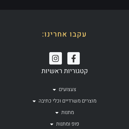
עקבו אחרינו:
I
F
n
a
קטגוריות ראשיות
s
c
t
e
a
b
צעצועים
g
o
מוצרים משרדיים וכלי כתיבה
r
o
a
k
מתנות
m
-
פופ ומתנות
f