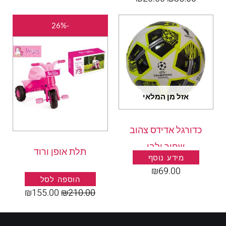
המחיר
המחיר
-26%
המקורי
הנוכחי
היה:
הוא:
55.00.
₪210.00.
אזל מן המלאי
כדורגל אדידס צהוב
שחור ולבן
תלת אופן ורוד
מידע נוסף
₪
69.00
הוספה לסל
₪
155.00
₪
210.00