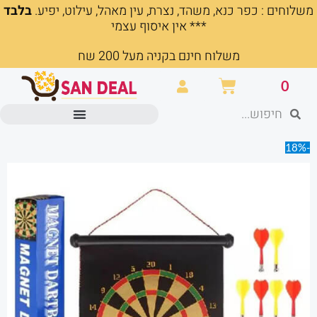
משלוחים : כפר כנא, משהד, נצרת, עין מאהל, עילוט, יפיע.
בלבד
ילוג
*** אין איסוף עצמי
תוכן
משלוח חינם בקניה מעל 200 שח
עגלת
0
קניות
חיפוש
חיפוש
מוצרים משרדיים וכלי כתיבה
-18%