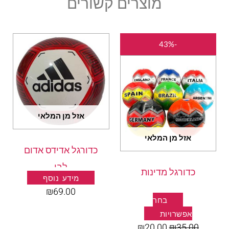
מוצרים קשורים
המחיר
המחיר
למוצר
-43%
המקורי
הנוכחי
זה
היה:
הוא:
יש
₪20.00.
₪35.00.
מספר
סוגים.
ניתן
אזל מן המלאי
לבחור
את
אזל מן המלאי
כדורגל אדידס אדום
האפשרויות
בעמוד
לבן
כדורגל מדינות
המוצר
מידע נוסף
₪
69.00
בחר
אפשרויות
₪
20.00
₪
35.00