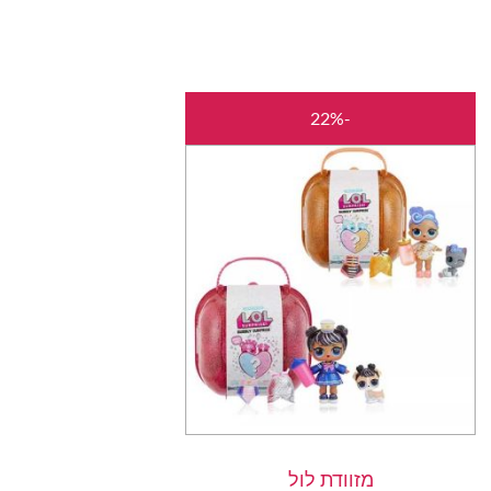
המחיר
המחיר
למוצר
-22%
המקורי
הנוכחי
זה
היה:
הוא:
יש
₪140.00.
₪180.00.
מספר
סוגים.
ניתן
לבחור
את
האפשרויות
בעמוד
המוצר
מזוודת לול