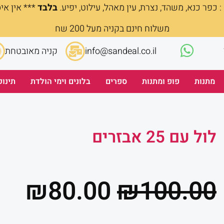
 כפר כנא, משהד, נצרת, עין מאהל, עילוט, יפיע.
בלבד
*** אין אי
משלוח חינם בקניה מעל 200 שח
info@sandeal.co.il
קניה מאובטחת
מתנות
פופ ומתנות
ספרים
בלונים וימי הולדת
תינוק
לול עם 25 אבזרים
המחיר
המ
₪
80.00
₪
100.00