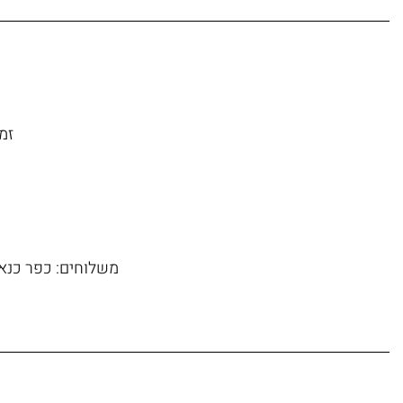
זמן משל
משלוחים: כפר כנא, 