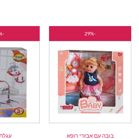
המחיר
המחיר
-42%
-29%
המקורי
הנוכחי
היה:
הוא:
₪85.00.
₪120.00.
בובה עם אבזרי רופא
עגלת 