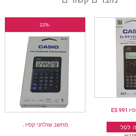
המחיר
המחיר
-22%
המקורי
הנוכחי
היה:
הוא:
₪39.00.
₪50.00.
9 ES
מחשב שולחני קסיו .
 לסל