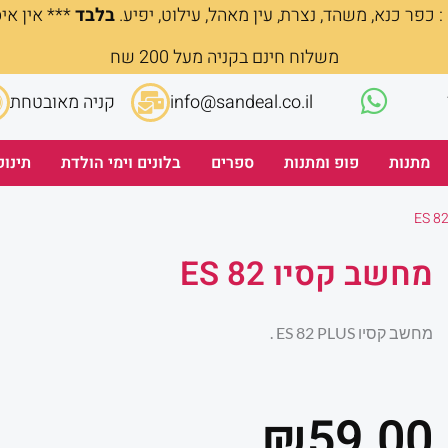
 כפר כנא, משהד, נצרת, עין מאהל, עילוט, יפיע.
בלבד
*** אין אי
משלוח חינם בקניה מעל 200 שח
info@sandeal.co.il
קניה מאובטחת
מתנות
פופ ומתנות
ספרים
בלונים וימי הולדת
תינוק
מחשב קסיו ES 82
מחשב קסיו ES 82 PLUS .
₪
59.00