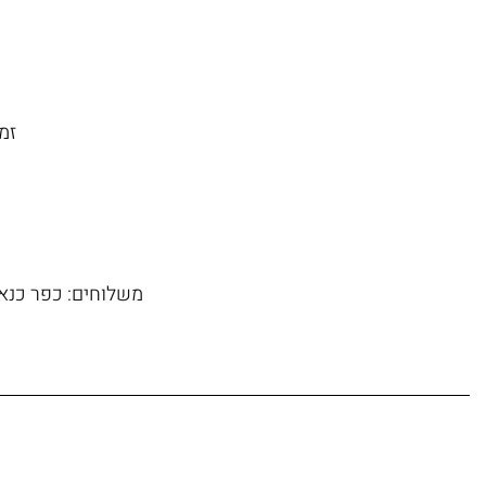
זמן משל
משלוחים: כפר כנא, 