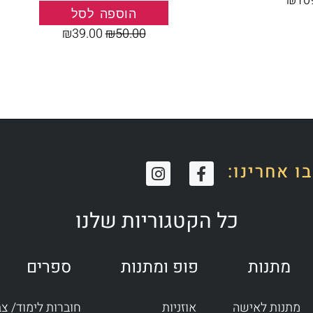
₪
10
הוספה לסל
₪
39.00
₪
50.00
I
F
ו אחרינו:
n
a
s
c
t
e
כל הקטגוריות שלנו
a
b
g
o
r
o
מתנות
פופ ומתנות
ספרים
a
k
m
-
f
מתנות לאישה
אוזניות
חוברות לימוד/ צ