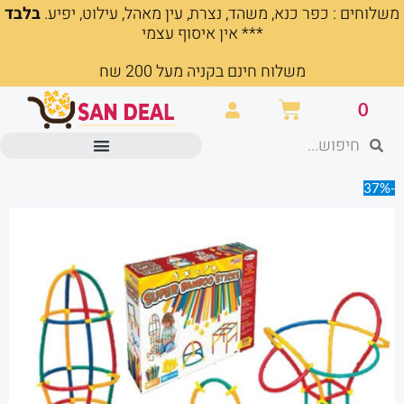
משלוחים : כפר כנא, משהד, נצרת, עין מאהל, עילוט, יפיע.
בלבד
ילוג
*** אין איסוף עצמי
תוכן
משלוח חינם בקניה מעל 200 שח
עגלת
0
קניות
חיפוש
חיפוש
מוצרים משרדיים וכלי כתיבה
-37%