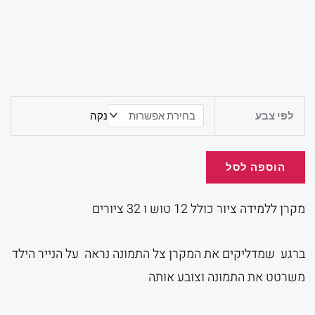
המקורי
הנוכ
היה:
הוא:
כמות
לפי צבע
נקה
של
מקרן
.00.
₪75.00.
ללמידה
הוספה לסל
ציור
מקרן ללמידה ציור כולל 12 טוש ו 32 ציורים
ברגע שמדליקים את המקרן צל התמונה נראה על הנייר הילד
משרטט את התמונה וצובע אותה