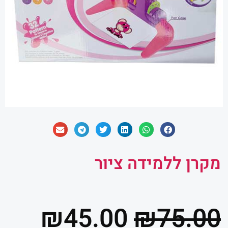
מקרן ללמידה ציור
המחיר
המח
₪
45.00
₪
75.00