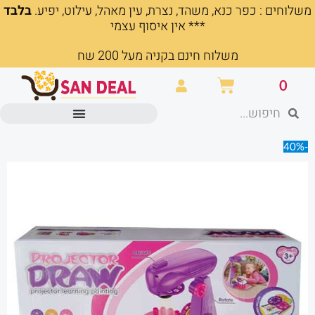
משלוחים : כפר כנא, משהד, נצרת, עין מאהל, עילוט, יפיע.
בלבד
ילוג
*** אין איסוף עצמי
תוכן
משלוח חינם בקניה מעל 200 שח
עגלת
0
קניות
חיפוש
חיפוש
מוצרים משרדיים וכלי כתיבה
-40%