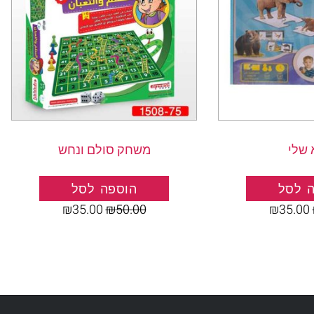
שלי
משחק סולם ונחש
 לסל
הוספה לסל
₪
35.00
₪
50.00
₪
35.00