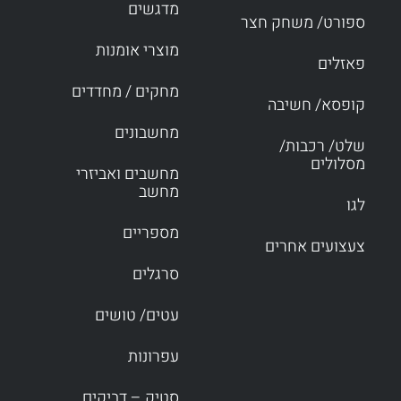
מדגשים
ספורט/ משחק חצר
מוצרי אומנות
פאזלים
מחקים / מחדדים
קופסא/ חשיבה
מחשבונים
שלט/ רכבות/
מסלולים
מחשבים ואביזרי
מחשב
לגו
מספריים
צעצועים אחרים
סרגלים
עטים/ טושים
עפרונות
סטיק – דביקים