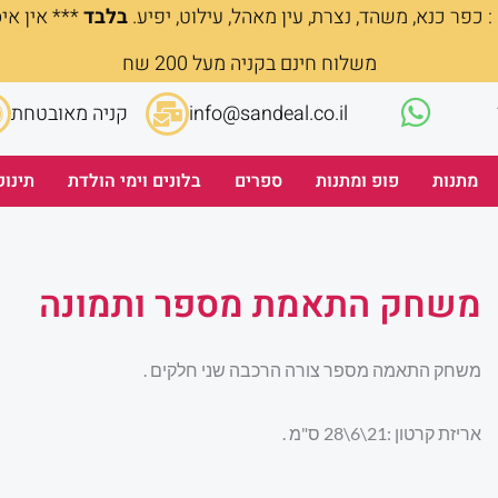
 כפר כנא, משהד, נצרת, עין מאהל, עילוט, יפיע.
בלבד
*** אין אי
משלוח חינם בקניה מעל 200 שח
info@sandeal.co.il
קניה מאובטחת
מתנות
פופ ומתנות
ספרים
בלונים וימי הולדת
תינוק
משחק התאמת מספר ותמונה
משחק התאמה מספר צורה הרכבה שני חלקים .
אריזת קרטון :21\6\28 ס"מ .