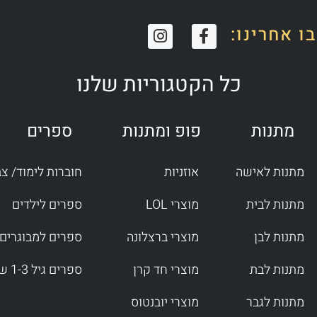
I
F
ו אחרינו:
n
a
s
c
t
e
כל הקטגוריות שלנו
a
b
g
o
r
o
מתנות
פופ ומתנות
ספרים
a
k
m
-
f
מתנות לאישה
אוזניות
חוברות לימוד/ צ
מתנות לבית
מוצרי LOL
ספרים לילדים
מתנות לבן
מוצרי ברצלונה
ספרים למבוגרים
מתנות לבת
מוצרי חד קרן
ספרים גיל 1-3 שנים
מתנות לגבר
מוצרי יובנטוס