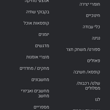
אמצעי מחיקה
חומרי יצירה
בקבוקי שתיה
חינוכיים
קופסאות אוכל
כלי עבודה
יומנים
נגינה
מדגשים
ספורט/ משחק חצר
מוצרי אומנות
פאזלים
מחקים / מחדדים
קופסא/ חשיבה
מחשבונים
שלט/ רכבות/
מסלולים
מחשבים ואביזרי
מחשב
לגו
מספריים