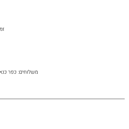
זמן משל
משלוחים: כפר כנא, 