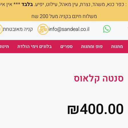
 כפר כנא, משהד, נצרת, עין מאהל, עילוט, יפיע.
בלבד
*** אין אי
משלוח חינם בקניה מעל 200 שח
info@sandeal.co.il
קניה מאובטחת
מתנות
פופ ומתנות
ספרים
בלונים וימי הולדת
תינוק
סנטה קלאוס
₪
400.00