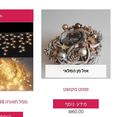
-40%
אזל מן המלאי
פמוט מקושט
מפל תאורה 10מטר צבע צהוב
מידע נוסף
₪
60.00
הוספה