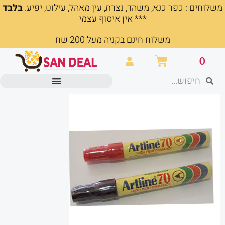
משלוחים : כפר כנא, משהד, נצרת, עין מאהל, עילוט, יפיע.
בלבד
ילוג
*** אין איסוף עצמי
תוכן
משלוח חינם בקניה מעל 200 שח
עגלת
0
קניות
חיפוש
חיפוש
מוצרים משרדיים וכלי כתיבה