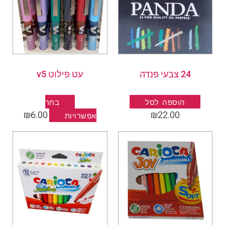
מספר
סוגים.
ניתן
לבחור
את
24 צבעי פנדה
עט פילוט v5
האפשרויות
בעמוד
המוצר
הוספה לסל
בחר
₪
6.00
₪
22.00
אפשרויות