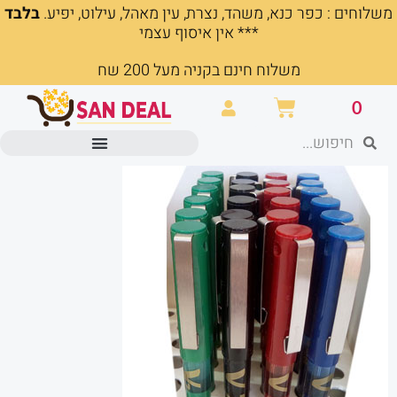
משלוחים : כפר כנא, משהד, נצרת, עין מאהל, עילוט, יפיע.
בלבד
ילוג
*** אין איסוף עצמי
תוכן
משלוח חינם בקניה מעל 200 שח
עגלת
0
קניות
חיפוש
חיפוש
מוצרים משרדיים וכלי כתיבה