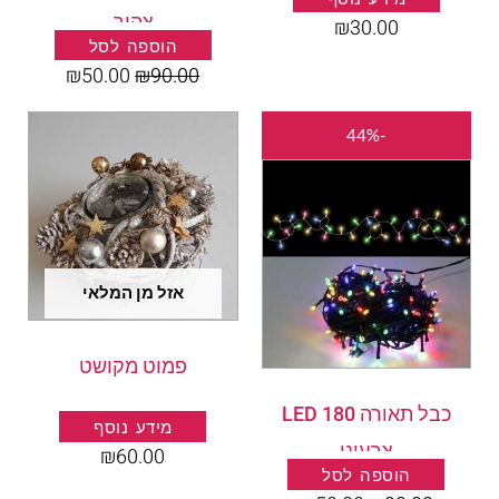
צהוב
₪
30.00
הוספה לסל
₪
50.00
₪
90.00
המחיר
המחיר
-44%
המקורי
הנוכחי
היה:
הוא:
₪50.00.
₪90.00.
אזל מן המלאי
פמוט מקושט
כבל תאורה 180 LED
מידע נוסף
צבעוני
₪
60.00
הוספה לסל