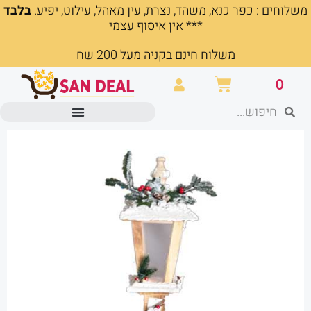
משלוחים : כפר כנא, משהד, נצרת, עין מאהל, עילוט, יפיע.
בלבד
ילוג
*** אין איסוף עצמי
תוכן
משלוח חינם בקניה מעל 200 שח
עגלת
0
קניות
חיפוש
חיפוש
מוצרים משרדיים וכלי כתיבה