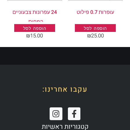
עופרות 0.7 פילוט
24 עפרונות צבעוניים
קמפוס .
הוספה לסל
הוספה לסל
₪
15.00
₪
25.00
עקבו אחרינו:
I
F
n
a
קטגוריות ראשיות
s
c