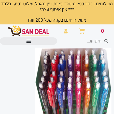
משלוחים : כפר כנא, משהד, נצרת, עין מאהל, עילוט, יפיע.
בלבד
ילוג
*** אין איסוף עצמי
תוכן
משלוח חינם בקניה מעל 200 שח
עגלת
0
קניות
חיפוש
חיפוש
מוצרים משרדיים וכלי כתיבה