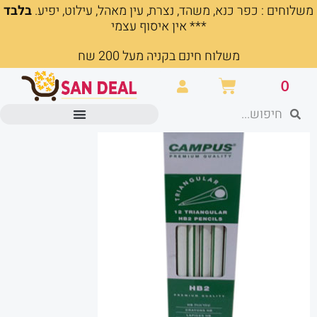
משלוחים : כפר כנא, משהד, נצרת, עין מאהל, עילוט, יפיע.
בלבד
ילוג
*** אין איסוף עצמי
תוכן
משלוח חינם בקניה מעל 200 שח
עגלת
0
קניות
חיפוש
חיפוש
מוצרים משרדיים וכלי כתיבה