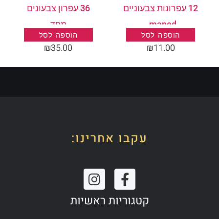
12 עפרונות צבעוניים
36 עפרון צבעונים
maped .
מפד
הוספה לסל
הוספה לסל
₪
35.00
₪
11.00
עקבו אחרינו:
I
F
n
a
קטגוריות ראשיות
s
c
t
e