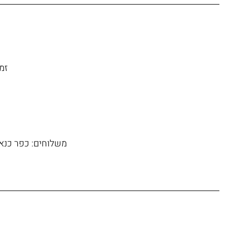
זמן משל
משלוחים: כפר כנא, 