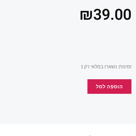
₪
39.00
כמות
זמינות:
נשארו במלאי רק 1
של
פאזל
הוספה לסל
160
חלקים