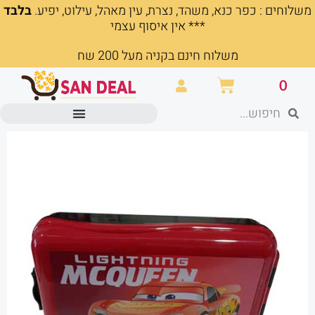
משלוחים : כפר כנא, משהד, נצרת, עין מאהל, עילוט, יפיע.
בלבד
ילוג
*** אין איסוף עצמי
תוכן
משלוח חינם בקניה מעל 200 שח
עגלת
0
קניות
חיפוש
חיפוש
מוצרים משרדיים וכלי כתיבה