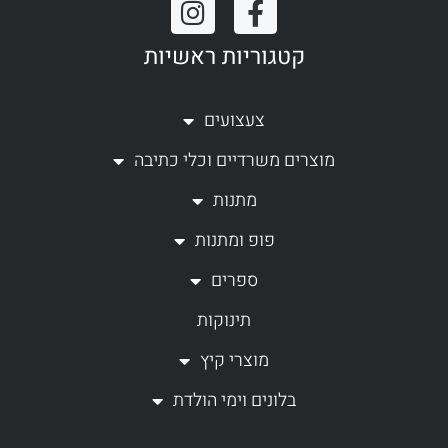
I
F
n
a
קטגוריות ראשיות
s
c
t
e
a
b
צעצועים
g
o
מוצרים משרדיים וכלי כתיבה
r
o
a
k
מתנות
m
-
פופ ומתנות
f
ספרים
תינוקות
מוצרי קיץ
בלונים וימי הולדת