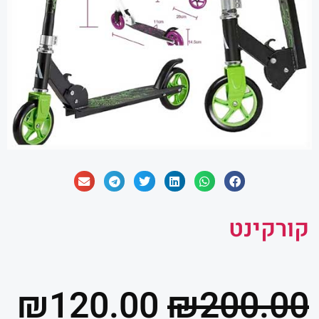
קורקינט
המחיר
ה
₪
120.00
₪
200.00