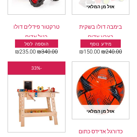
אזל מן המלאי
בימבה דולו בשקית
טרקטור פידלים דולו
בצבע אדום
רגיל אדום
מידע נוסף
הוספה לסל
₪
235.00
₪
340.00
₪
150.00
₪
240.00
המחיר
המחיר
-33%
המקורי
הנוכחי
היה:
הוא:
15.00.
₪320.00.
אזל מן המלאי
כדורגל אדידס כתום