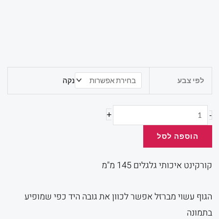
המקורי
הנ
היה:
הו
כמות
לפי צבע
נקה
של
קורקינט
0.
₪200.00.
+
-
הוספה לסל
קורקינט איכותי גלגלים 145 מ"מ
הגוף עשוי מברזל אפשר לכוון את גובה היד כפי שמופיע
בתמונה