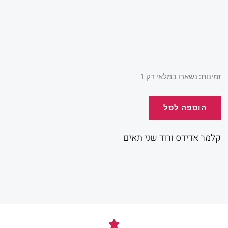
המקורי
הנוכ
היה:
הוא:
כמות
זמינות:
נשארו במלאי רק 1
של
קלמר
הוספה לסל
.00.
₪75.00.
אדידס
ורוד
קלמר אדידס ורוד שני תאים