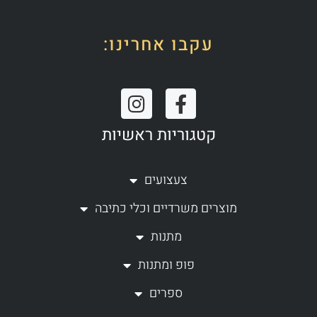
עקבו אחרינו:
I
F
n
a
קטגוריות ראשיות
s
c
t
e
a
b
צעצועים
g
o
מוצרים משרדיים וכלי כתיבה
r
o
a
k
מתנות
m
-
פופ ומתנות
f
ספרים