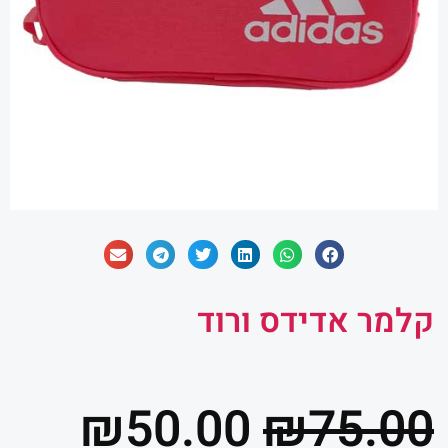
קלמר אדידס ורוד
המחיר
המח
₪
50.00
₪
75.00