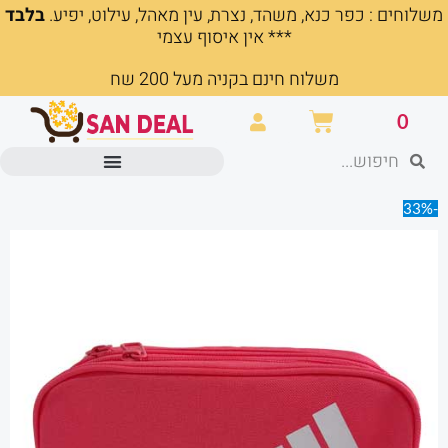
משלוחים : כפר כנא, משהד, נצרת, עין מאהל, עילוט, יפיע.
בלבד
ילוג
*** אין איסוף עצמי
תוכן
משלוח חינם בקניה מעל 200 שח
עגלת
0
קניות
חיפוש
חיפוש
מוצרים משרדיים וכלי כתיבה
-33%