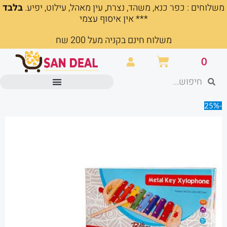
משלוחים : כפר כנא, משהד, נצרת, עין מאהל, עילוט, יפיע.
בלבד
ילוג
*** אין איסוף עצמי
תוכן
משלוח חינם בקניה מעל 200 שח
עגלת
0
קניות
חיפוש
חיפוש
מוצרים משרדיים וכלי כתיבה
-25%