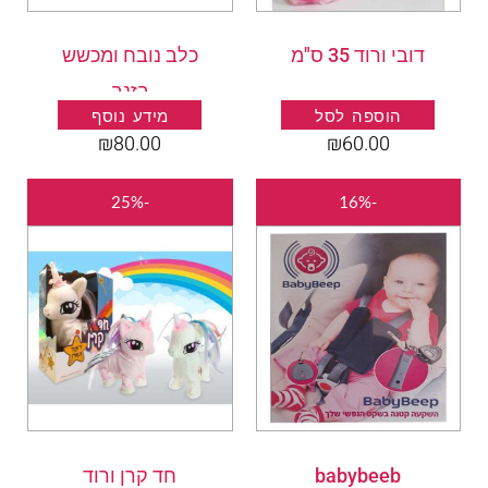
דובי ורוד 35 ס"מ
כלב נובח ומכשש
בזנב
הוספה לסל
מידע נוסף
₪
80.00
₪
60.00
המחיר
המחיר
המחיר
המחיר
-25%
-16%
המקורי
הנוכחי
המקורי
הנוכחי
היה:
הוא:
היה:
הוא:
05.00.
₪140.00.
₪210.00.
₪250.00.
babybeeb
חד קרן ורוד