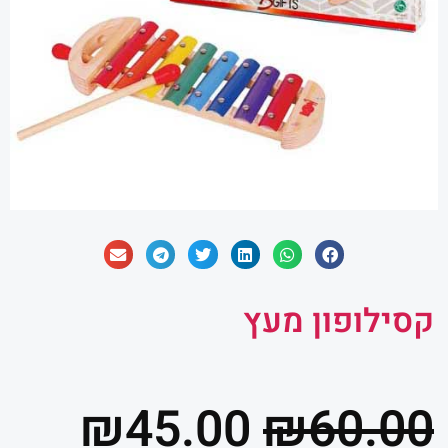
קסילופון מעץ
המחיר
המח
₪
45.00
₪
60.00