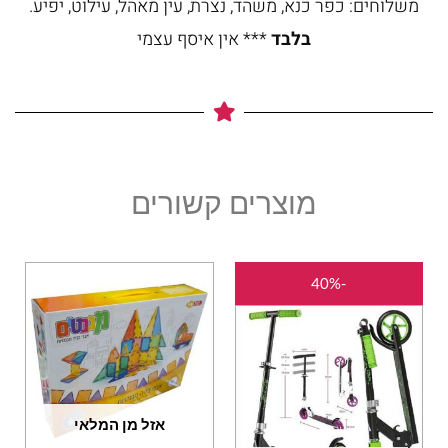
משלוחים: כפר כנא, משהד, נצרת, עין מאהל, עילוט, יפיע.
בלבד
*** אין איסף עצמי
מוצרים קשורים
המחיר
המחיר
למוצר
-40%
המקורי
הנוכחי
זה
היה:
הוא:
יש
₪120.00.
₪200.00.
מספר
סוגים.
ניתן
אזל מן המלאי
לבחור