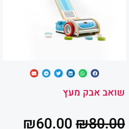
שואב אבק מעץ
המחיר
המח
₪
60.00
₪
80.00