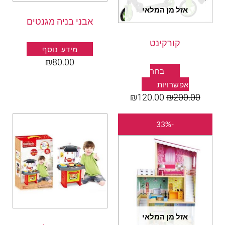
את
אזל מן המלאי
אבני בניה מגנטים
האפשרויות
בעמוד
קורקינט
המוצר
מידע נוסף
₪
80.00
בחר
אפשרויות
₪
120.00
₪
200.00
המחיר
המחיר
-33%
המקורי
הנוכחי
היה:
הוא:
₪400.00.
₪600.00.
אזל מן המלאי