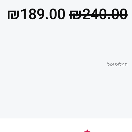
המחיר
ה
₪
189.00
₪
240.00
המקורי
הנ
היה:
הו
המלאי אזל
.
₪240.00.