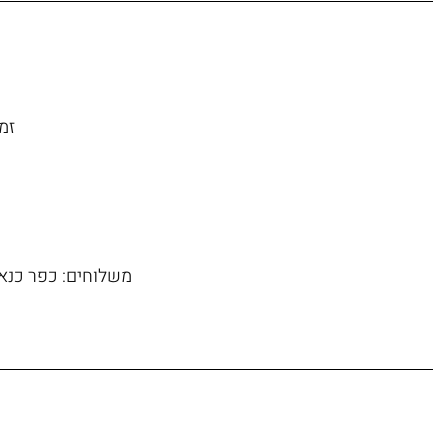
זמן משל
משלוחים: כפר כנא, 