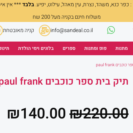
 כפר כנא, משהד, נצרת, עין מאהל, עילוט, יפיע.
בלבד
*** אין אי
משלוח חינם בקניה מעל 200 שח
info@sandeal.co.il
קניה מאובטחת
מתנות
פופ ומתנות
ספרים
בלונים וימי הולדת
תינוק
כבים paul frank
תיק בית ספר כוכבים paul frank
המחיר
ה
₪
140.00
₪
220.00