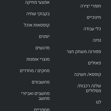
אמצעי מחיקה
חומרי יצירה
בקבוקי שתיה
חינוכיים
קופסאות אוכל
כלי עבודה
יומנים
נגינה
מדגשים
ספורט/ משחק חצר
מוצרי אומנות
פאזלים
מחקים / מחדדים
קופסא/ חשיבה
מחשבונים
שלט/ רכבות/
מסלולים
מחשבים ואביזרי
מחשב
לגו
מספריים