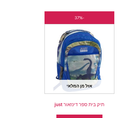
המחיר
המחיר
-37%
המקורי
הנוכחי
היה:
הוא:
₪120.00.
₪189.00.
אזל מן המלאי
תיק בית ספר דינזאור just