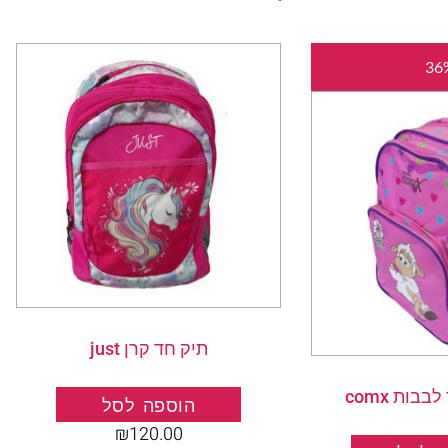
המחיר
המחיר
המקורי
הנוכחי
היה:
הוא:
₪140.00.
₪220.00.
תיק חד קרן just
בות comx
הוספה לסל
₪
120.00