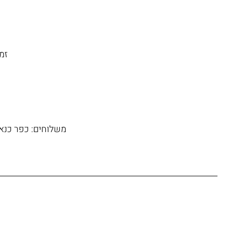
זמן משל
משלוחים: כפר כנא, 