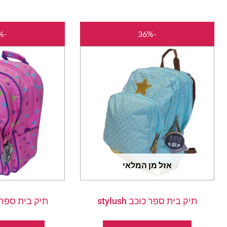
המחיר
המחיר
-36%
-36%
המקורי
הנוכחי
היה:
הוא:
₪140.00.
₪220.00.
אזל מן המלאי
תיק בית ספר כוכב stylush
תיק בית ספר לב