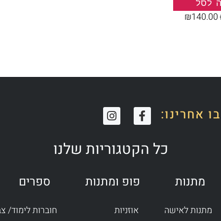
 לסל
₪
140.00
I
F
ו אחרינו:
n
a
s
c
t
e
כל הקטגוריות שלנו
a
b
g
o
r
o
מתנות
פופ ומתנות
ספרים
a
k
m
-
f
מתנות לאישה
אוזניות
חוברות לימוד/ צ