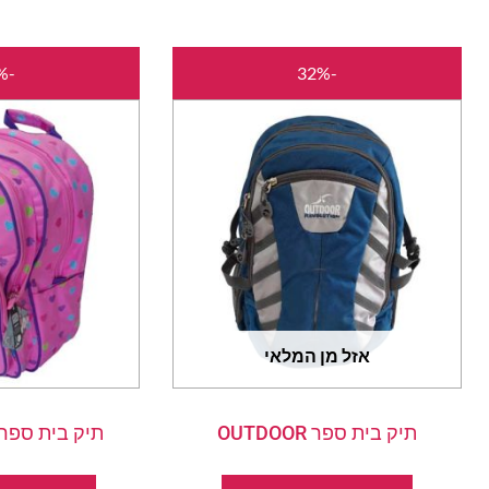
המחיר
המחיר
-36%
-32%
המקורי
הנוכחי
היה:
הוא:
₪149.00.
₪220.00.
אזל מן המלאי
תיק בית ספר OUTDOOR
תיק בית ספר לב