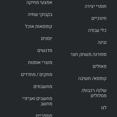
אמצעי מחיקה
חומרי יצירה
בקבוקי שתיה
חינוכיים
קופסאות אוכל
כלי עבודה
יומנים
נגינה
מדגשים
ספורט/ משחק חצר
מוצרי אומנות
פאזלים
מחקים / מחדדים
קופסא/ חשיבה
מחשבונים
שלט/ רכבות/
מסלולים
מחשבים ואביזרי
מחשב
לגו
מספריים