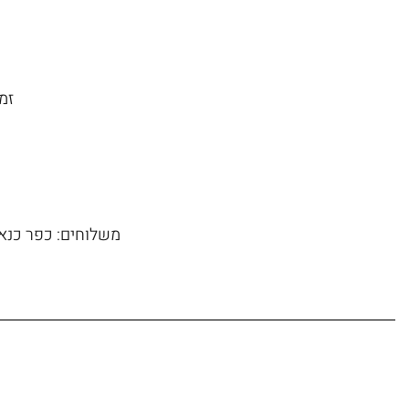
זמן משל
משלוחים: כפר כנא, 