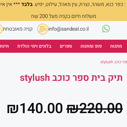
 כפר כנא, משהד, נצרת, עין מאהל, עילוט, יפיע.
בלבד
*** אין אי
משלוח חינם בקניה מעל 200 שח
info@sandeal.co.il
קניה מאובטחת
מתנות
פופ ומתנות
ספרים
בלונים וימי הולדת
תינוק
וכב stylush
תיק בית ספר כוכב stylush
המחיר
ה
₪
140.00
₪
220.00