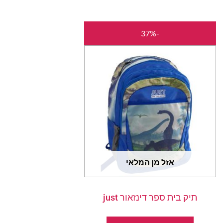
המחיר
המחיר
-37%
המקורי
הנוכחי
היה:
הוא:
₪120.00.
₪189.00.
אזל מן המלאי
תיק בית ספר דינזאור just