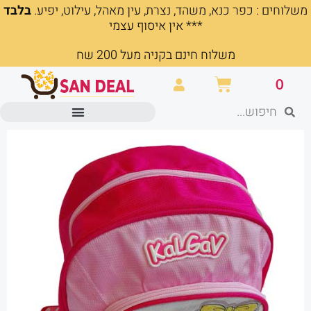
משלוחים : כפר כנא, משהד, נצרת, עין מאהל, עילוט, יפיע.
בלבד
ילוג
*** אין איסוף עצמי
תוכן
משלוח חינם בקניה מעל 200 שח
עגלת
0
קניות
חיפוש
חיפוש
מוצרים משרדיים וכלי כתיבה