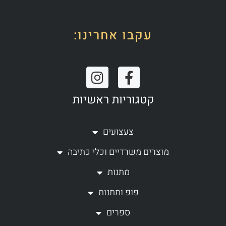
עקבו אחרינו:
I
F
n
a
קטגוריות ראשיות
s
c
t
e
a
b
צעצועים
g
o
מוצרים משרדיים וכלי כתיבה
r
o
a
k
מתנות
m
-
פופ ומתנות
f
ספרים