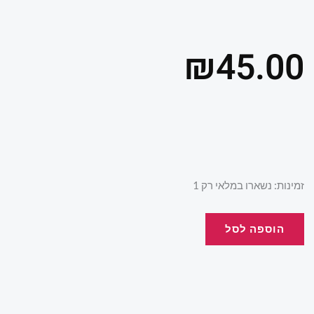
₪
45.00
כמות
זמינות:
נשארו במלאי רק 1
של
תיק
הוספה לסל
גן
לול
ורוד