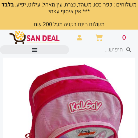
משלוחים : כפר כנא, משהד, נצרת, עין מאהל, עילוט, יפיע.
בלבד
ילוג
*** אין איסוף עצמי
תוכן
משלוח חינם בקניה מעל 200 שח
עגלת
0
קניות
חיפוש
חיפוש
מוצרים משרדיים וכלי כתיבה