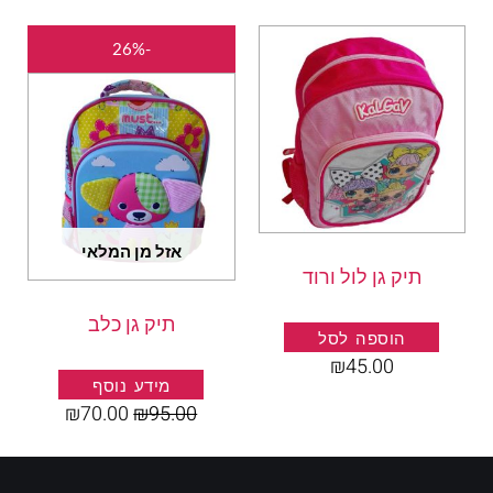
המחיר
המחיר
-26%
המקורי
הנוכחי
היה:
הוא:
₪70.00.
₪95.00.
אזל מן המלאי
תיק גן לול ורוד
תיק גן כלב
הוספה לסל
₪
45.00
מידע נוסף
₪
70.00
₪
95.00