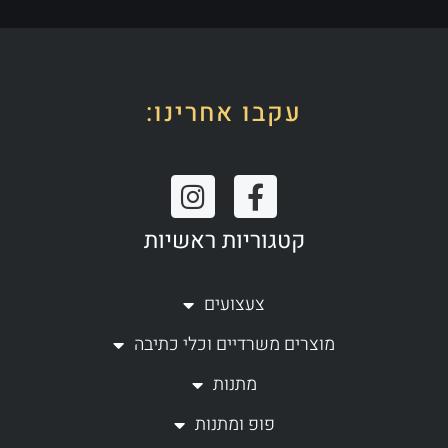
עקבו אחרינו:
I
F
n
a
קטגוריות ראשיות
s
c
t
e
a
b
צעצועים
g
o
מוצרים משרדיים וכלי כתיבה
r
o
a
k
מתנות
m
-
פופ ומתנות
f