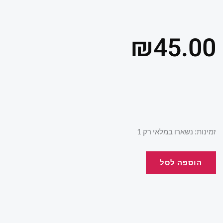
₪
45.00
כמות
זמינות:
נשארו במלאי רק 1
של
תיק
הוספה לסל
גן
מיני
ורוד