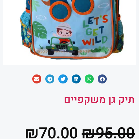
תיק גן משקפיים
המחיר
המח
₪
70.00
₪
95.00