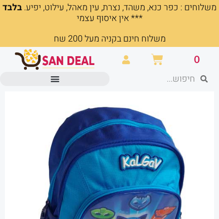
משלוחים : כפר כנא, משהד, נצרת, עין מאהל, עילוט, יפיע.
בלבד
ילוג
*** אין איסוף עצמי
תוכן
משלוח חינם בקניה מעל 200 שח
עגלת
0
קניות
חיפוש
חיפוש
מוצרים משרדיים וכלי כתיבה