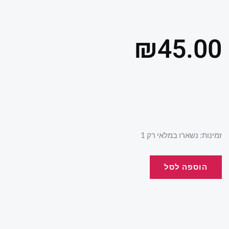
₪
45.00
כמות
זמינות:
נשארו במלאי רק 1
של
תיק
הוספה לסל
גן
פיגי