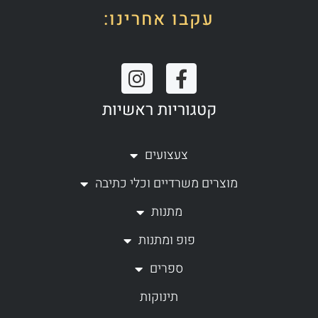
עקבו אחרינו:
I
F
n
a
קטגוריות ראשיות
s
c
t
e
a
b
צעצועים
g
o
מוצרים משרדיים וכלי כתיבה
r
o
a
k
מתנות
m
-
פופ ומתנות
f
ספרים
תינוקות