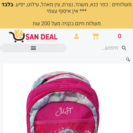
משלוחים : כפר כנא, משהד, נצרת, עין מאהל, עילוט, יפיע.
בלבד
ילוג
*** אין איסוף עצמי
תוכן
משלוח חינם בקניה מעל 200 שח
עגלת
0
קניות
חיפוש
חיפוש
מוצרים משרדיים וכלי כתיבה
🔍