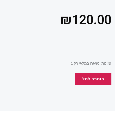
₪
120.00
כמות
זמינות:
נשארו במלאי רק 1
של
תיק
הוספה לסל
חד
קרן
just