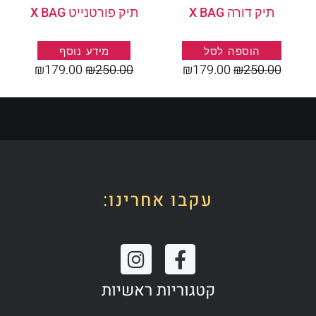
תיק דורה X BAG
תיק פורטנייט X BAG
הוספה לסל
מידע נוסף
₪
179.00
₪
250.00
₪
179.00
₪
250.00
עקבו אחרינו:
I
F
n
a
קטגוריות ראשיות
s
c
t
e